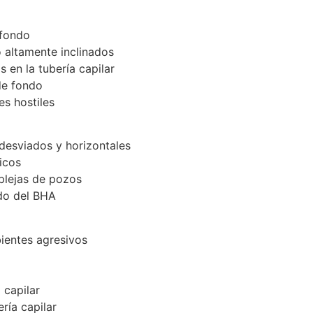
 fondo
 altamente inclinados
 en la tubería capilar
de fondo
es hostiles
desviados y horizontales
icos
plejas de pozos
ido del BHA
bientes agresivos
 capilar
ría capilar