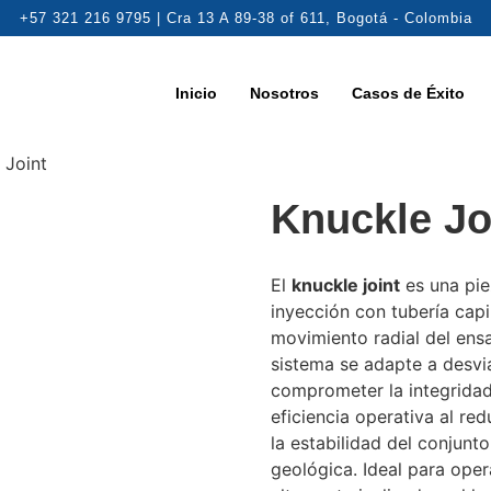
+57 321 216 9795 | Cra 13 A 89-38 of 611, Bogotá - Colombia
Inicio
Nosotros
Casos de Éxito
 Joint
Knuckle Jo
El
knuckle joint
es una pie
inyección con tubería capil
movimiento radial del ensa
sistema se adapte a desvi
comprometer la integridad
eficiencia operativa al red
la estabilidad del conjunt
geológica. Ideal para ope