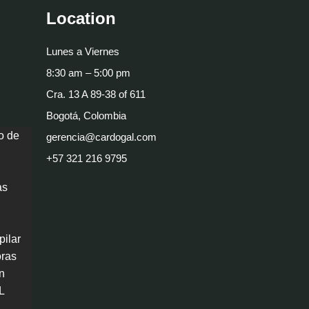
Location
Lunes a Viernes
8:30 am – 5:00 pm
Cra. 13 A 89-38 of 611
Bogotá, Colombia
o de
gerencia@cardogal.com
+57 321 216 9795
as
pilar
oras
n
L