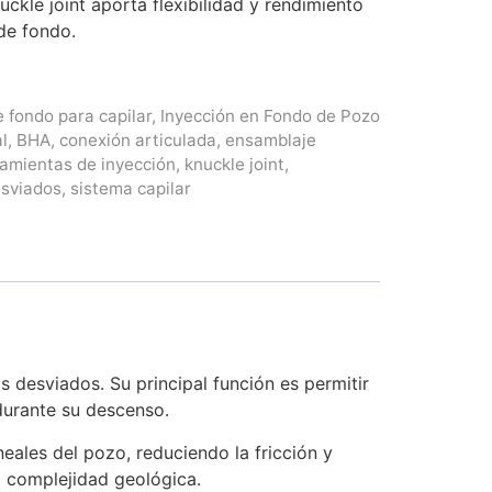
uckle joint aporta flexibilidad y rendimiento
de fondo.
 fondo para capilar
,
Inyección en Fondo de Pozo
l
,
BHA
,
conexión articulada
,
ensamblaje
amientas de inyección
,
knuckle joint
,
sviados
,
sistema capilar
s desviados. Su principal función es permitir
durante su descenso.
neales del pozo, reduciendo la fricción y
a complejidad geológica.