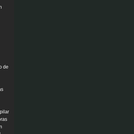
n
o de
as
pilar
oras
n