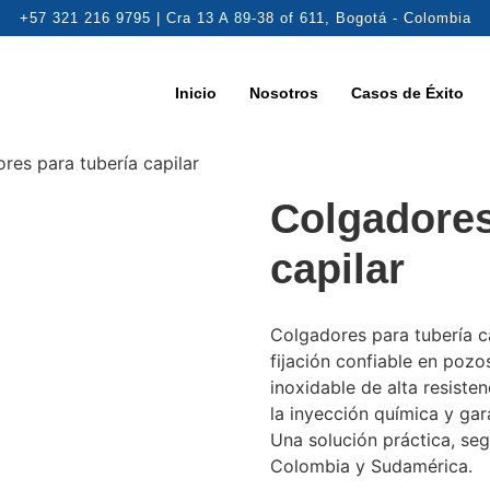
+57 321 216 9795 | Cra 13 A 89-38 of 611, Bogotá - Colombia
Inicio
Nosotros
Casos de Éxito
res para tubería capilar
Colgadores
capilar
Colgadores para tubería c
fijación confiable en pozo
inoxidable de alta resiste
la inyección química y ga
Una solución práctica, seg
Colombia y Sudamérica.