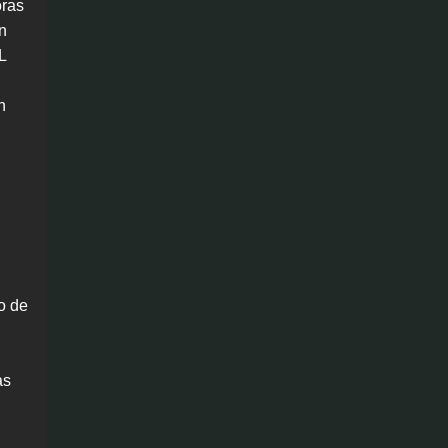
oras
n
L
n
o de
as